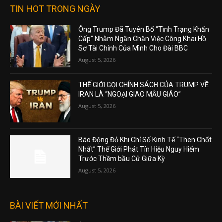
TIN HOT TRONG NGÀY
Ông Trump Đã Tuyên Bố “Tình Trạng Khẩn
Cấp” Nhằm Ngăn Chặn Việc Công Khai Hồ
Sơ Tài Chính Của Mình Cho Đài BBC
August 5, 2026
THẾ GIỚI GỌI CHÍNH SÁCH CỦA TRUMP VỀ
IRAN LÀ “NGOẠI GIAO MẪU GIÁO”
August 5, 2026
Báo Động Đỏ Khi Chỉ Số Kinh Tế “Then Chốt
Nhất” Thế Giới Phát Tín Hiệu Nguy Hiểm
Trước Thềm bầu Cử Giữa Kỳ
August 5, 2026
BÀI VIẾT MỚI NHẤT