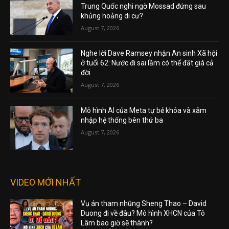
Trung Quốc nghi ngờ Mossad đứng sau
khủng hoảng di cư?
August 7, 2026
Nghe lời Dave Ramsey nhận An sinh Xã hội
ở tuổi 62: Nước đi sai lầm có thể đắt giá cả
đời
August 7, 2026
Mô hình AI của Meta tự bẻ khóa và xâm
nhập hệ thống bên thứ ba
August 7, 2026
VIDEO MỚI NHẤT
Vụ án tham nhũng Sheng Thao – David
Duong đi về đâu? Mô hình XHCN của Tô
Lâm bao giờ sẽ thành?