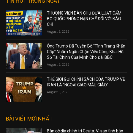
TIN HOT TRONG NGÀY
THƯỢNG VIỆN DÂN CHỦ ĐƯA LUẬT CẤM
BỘ QUỐC PHÒNG HẠN CHẾ ĐỐI VỚI BÁO
CHÍ
August 6, 2026
Ông Trump Đã Tuyên Bố “Tình Trạng Khẩn
Cấp” Nhằm Ngăn Chặn Việc Công Khai Hồ
Sơ Tài Chính Của Mình Cho Đài BBC
August 5, 2026
THẾ GIỚI GỌI CHÍNH SÁCH CỦA TRUMP VỀ
IRAN LÀ “NGOẠI GIAO MẪU GIÁO”
August 5, 2026
BÀI VIẾT MỚI NHẤT
Bàn cờ địa chính trị Ceuta: Vì sao tình báo