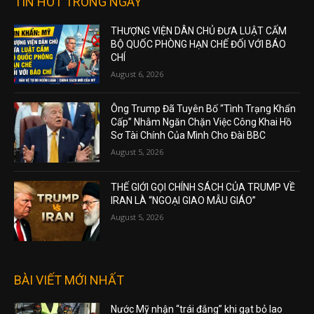
TIN HOT TRONG NGÀY
THƯỢNG VIỆN DÂN CHỦ ĐƯA LUẬT CẤM
BỘ QUỐC PHÒNG HẠN CHẾ ĐỐI VỚI BÁO
CHÍ
August 6, 2026
Ông Trump Đã Tuyên Bố “Tình Trạng Khẩn
Cấp” Nhằm Ngăn Chặn Việc Công Khai Hồ
Sơ Tài Chính Của Mình Cho Đài BBC
August 5, 2026
THẾ GIỚI GỌI CHÍNH SÁCH CỦA TRUMP VỀ
IRAN LÀ “NGOẠI GIAO MẪU GIÁO”
August 5, 2026
BÀI VIẾT MỚI NHẤT
Nước Mỹ nhận “trái đắng” khi gạt bỏ lao