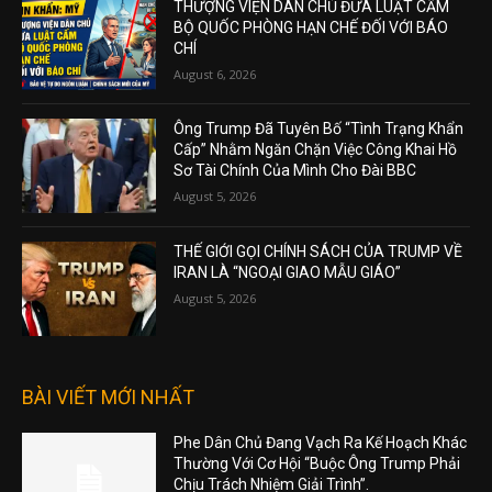
THƯỢNG VIỆN DÂN CHỦ ĐƯA LUẬT CẤM
BỘ QUỐC PHÒNG HẠN CHẾ ĐỐI VỚI BÁO
CHÍ
August 6, 2026
Ông Trump Đã Tuyên Bố “Tình Trạng Khẩn
Cấp” Nhằm Ngăn Chặn Việc Công Khai Hồ
Sơ Tài Chính Của Mình Cho Đài BBC
August 5, 2026
THẾ GIỚI GỌI CHÍNH SÁCH CỦA TRUMP VỀ
IRAN LÀ “NGOẠI GIAO MẪU GIÁO”
August 5, 2026
BÀI VIẾT MỚI NHẤT
Phe Dân Chủ Đang Vạch Ra Kế Hoạch Khác
Thường Với Cơ Hội “Buộc Ông Trump Phải
Chịu Trách Nhiệm Giải Trình”.