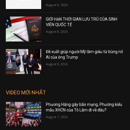
August 8, 2026
GIỚI HẠN THỜI GIAN LƯU TRÚ CỦA SINH
VIÊN QUỐC TẾ
August 8, 2026
Đề xuất giúp người Mỹ làm giàu từ bùng nổ
AI của ông Trump
August 8, 2026
VIDEO MỚI NHẤT
Phương Hằng gây bão mạng, Phường kiểu
mẫu XHCN của Tô Lâm đi về đâu?
August 7, 2026