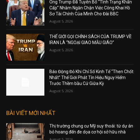
Ông Trump Đã Tuyên Bố “Tình Trạng Khẩn
Cấp” Nhằm Ngăn Chặn Việc Công Khai Hồ
Sơ Tài Chính Của Mình Cho Đài BBC
August 5, 2026
THẾ GIỚI GỌI CHÍNH SÁCH CỦA TRUMP VỀ
IRAN LÀ “NGOẠI GIAO MẪU GIÁO”
August 5, 2026
Báo Động Đỏ Khi Chỉ Số Kinh Tế “Then Chốt
Nhất” Thế Giới Phát Tín Hiệu Nguy Hiểm
Trước Thềm bầu Cử Giữa Kỳ
August 5, 2026
BÀI VIẾT MỚI NHẤT
Thị trường chung cư Mỹ suy thoái: từ dự án
bỏ hoang đến đe dọa cơ hội sở hữu nhà
August 5, 2026