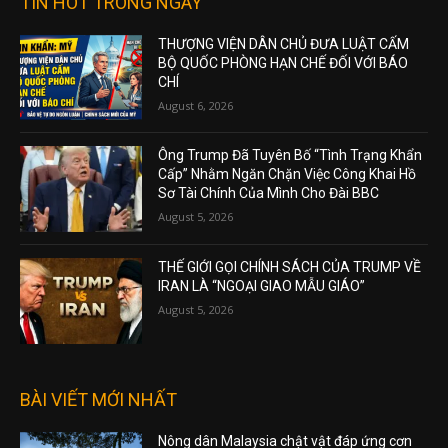
TIN HOT TRONG NGÀY
THƯỢNG VIỆN DÂN CHỦ ĐƯA LUẬT CẤM
BỘ QUỐC PHÒNG HẠN CHẾ ĐỐI VỚI BÁO
CHÍ
August 6, 2026
Ông Trump Đã Tuyên Bố “Tình Trạng Khẩn
Cấp” Nhằm Ngăn Chặn Việc Công Khai Hồ
Sơ Tài Chính Của Mình Cho Đài BBC
August 5, 2026
THẾ GIỚI GỌI CHÍNH SÁCH CỦA TRUMP VỀ
IRAN LÀ “NGOẠI GIAO MẪU GIÁO”
August 5, 2026
BÀI VIẾT MỚI NHẤT
Nông dân Malaysia chật vật đáp ứng cơn