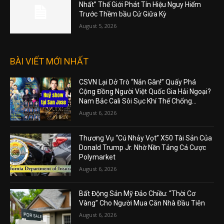
Nhất” Thế Giới Phát Tín Hiệu Nguy Hiểm
Trước Thềm bầu Cử Giữa Kỳ
August 5, 2026
BÀI VIẾT MỚI NHẤT
CSVN Lại Dở Trò “Nắn Gân!” Quấy Phá
Cộng Đồng Người Việt Quốc Gia Hải Ngoại?
Nam Bắc Cali Sôi Sục Khí Thế Chống...
August 6, 2026
Thương Vụ “Cú Nhảy Vọt” X50 Tài Sản Của
Donald Trump Jr. Nhờ Nền Tảng Cá Cược
Polymarket
August 6, 2026
Bất Động Sản Mỹ Đảo Chiều: “Thời Cơ
Vàng” Cho Người Mua Căn Nhà Đầu Tiên
August 6, 2026