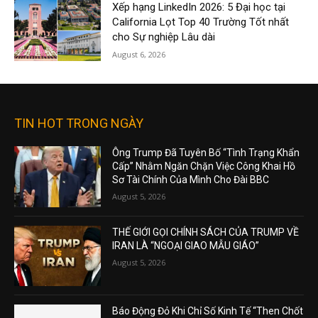
Xếp hạng LinkedIn 2026: 5 Đại học tại
California Lọt Top 40 Trường Tốt nhất
cho Sự nghiệp Lâu dài
August 6, 2026
TIN HOT TRONG NGÀY
Ông Trump Đã Tuyên Bố “Tình Trạng Khẩn
Cấp” Nhằm Ngăn Chặn Việc Công Khai Hồ
Sơ Tài Chính Của Mình Cho Đài BBC
August 5, 2026
THẾ GIỚI GỌI CHÍNH SÁCH CỦA TRUMP VỀ
IRAN LÀ “NGOẠI GIAO MẪU GIÁO”
August 5, 2026
Báo Động Đỏ Khi Chỉ Số Kinh Tế “Then Chốt