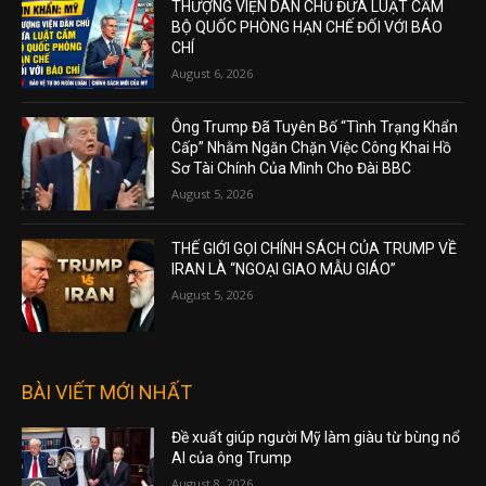
THƯỢNG VIỆN DÂN CHỦ ĐƯA LUẬT CẤM
BỘ QUỐC PHÒNG HẠN CHẾ ĐỐI VỚI BÁO
CHÍ
August 6, 2026
Ông Trump Đã Tuyên Bố “Tình Trạng Khẩn
Cấp” Nhằm Ngăn Chặn Việc Công Khai Hồ
Sơ Tài Chính Của Mình Cho Đài BBC
August 5, 2026
THẾ GIỚI GỌI CHÍNH SÁCH CỦA TRUMP VỀ
IRAN LÀ “NGOẠI GIAO MẪU GIÁO”
August 5, 2026
BÀI VIẾT MỚI NHẤT
Đề xuất giúp người Mỹ làm giàu từ bùng nổ
AI của ông Trump
August 8, 2026