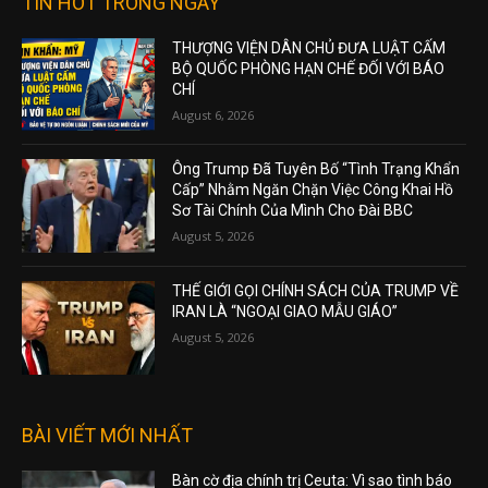
TIN HOT TRONG NGÀY
THƯỢNG VIỆN DÂN CHỦ ĐƯA LUẬT CẤM
BỘ QUỐC PHÒNG HẠN CHẾ ĐỐI VỚI BÁO
CHÍ
August 6, 2026
Ông Trump Đã Tuyên Bố “Tình Trạng Khẩn
Cấp” Nhằm Ngăn Chặn Việc Công Khai Hồ
Sơ Tài Chính Của Mình Cho Đài BBC
August 5, 2026
THẾ GIỚI GỌI CHÍNH SÁCH CỦA TRUMP VỀ
IRAN LÀ “NGOẠI GIAO MẪU GIÁO”
August 5, 2026
BÀI VIẾT MỚI NHẤT
Bàn cờ địa chính trị Ceuta: Vì sao tình báo