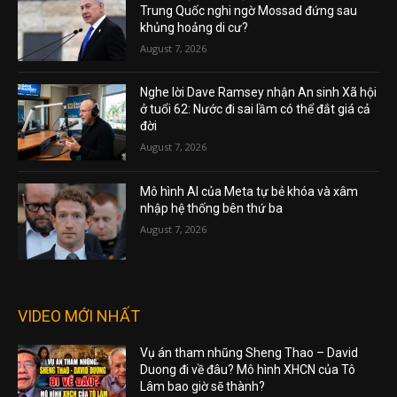
Trung Quốc nghi ngờ Mossad đứng sau
khủng hoảng di cư?
August 7, 2026
Nghe lời Dave Ramsey nhận An sinh Xã hội
ở tuổi 62: Nước đi sai lầm có thể đắt giá cả
đời
August 7, 2026
Mô hình AI của Meta tự bẻ khóa và xâm
nhập hệ thống bên thứ ba
August 7, 2026
VIDEO MỚI NHẤT
Vụ án tham nhũng Sheng Thao – David
Duong đi về đâu? Mô hình XHCN của Tô
Lâm bao giờ sẽ thành?