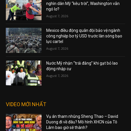
nghìn dân Mỹ “kêu trời”, Washington vẫn
ngó lơ?
August 7, 2026
Mexico điều động quân đội bảo vệ ngành
công nghiệp bơ tỷ USD trước làn sóng bạo
lực cartel
August 7, 2026
Nước Mỹ nhận “trái đắng” khi gạt bỏ lao
động nhập cư
August 7, 2026
VIDEO MỚI NHẤT
Vụ án tham nhũng Sheng Thao – David
Duong đi về đâu? Mô hình XHCN của Tô
Lâm bao giờ sẽ thành?