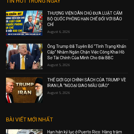
TIN HOT TRONG NGÀY
THƯỢNG VIỆN DÂN CHỦ ĐƯA LUẬT CẤM
BỘ QUỐC PHÒNG HẠN CHẾ ĐỐI VỚI BÁO
CHÍ
August 6, 2026
Ông Trump Đã Tuyên Bố “Tình Trạng Khẩn
Cấp” Nhằm Ngăn Chặn Việc Công Khai Hồ
Sơ Tài Chính Của Mình Cho Đài BBC
August 5, 2026
THẾ GIỚI GỌI CHÍNH SÁCH CỦA TRUMP VỀ
IRAN LÀ “NGOẠI GIAO MẪU GIÁO”
August 5, 2026
BÀI VIẾT MỚI NHẤT
Hạn hán kỷ lục ở Puerto Rico: Hàng trăm