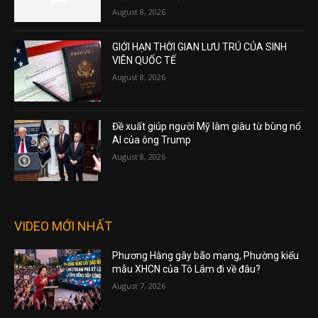
August 8, 2026
GIỚI HẠN THỜI GIAN LƯU TRÚ CỦA SINH
VIÊN QUỐC TẾ
August 8, 2026
Đề xuất giúp người Mỹ làm giàu từ bùng nổ
AI của ông Trump
August 8, 2026
VIDEO MỚI NHẤT
Phương Hằng gây bão mạng, Phường kiểu
mẫu XHCN của Tô Lâm đi về đâu?
August 7, 2026