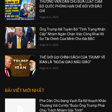
THƯỢNG VIỆN DÂN CHỦ ĐƯA LUẬT CẤM
BỘ QUỐC PHÒNG HẠN CHẾ ĐỐI VỚI BÁO
CHÍ
August 6, 2026
Ông Trump Đã Tuyên Bố “Tình Trạng Khẩn
Cấp” Nhằm Ngăn Chặn Việc Công Khai Hồ
Sơ Tài Chính Của Mình Cho Đài BBC
August 5, 2026
THẾ GIỚI GỌI CHÍNH SÁCH CỦA TRUMP VỀ
IRAN LÀ “NGOẠI GIAO MẪU GIÁO”
August 5, 2026
BÀI VIẾT MỚI NHẤT
Phe Dân Chủ Đang Vạch Ra Kế Hoạch Khác
Thường Với Cơ Hội “Buộc Ông Trump Phải
Chịu Trách Nhiệm Giải Trình”.