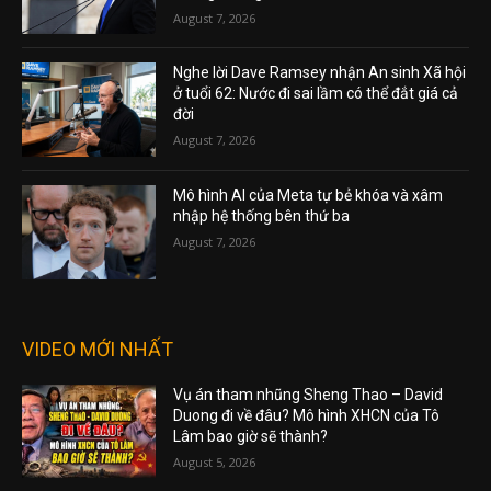
August 7, 2026
Nghe lời Dave Ramsey nhận An sinh Xã hội
ở tuổi 62: Nước đi sai lầm có thể đắt giá cả
đời
August 7, 2026
Mô hình AI của Meta tự bẻ khóa và xâm
nhập hệ thống bên thứ ba
August 7, 2026
VIDEO MỚI NHẤT
Vụ án tham nhũng Sheng Thao – David
Duong đi về đâu? Mô hình XHCN của Tô
Lâm bao giờ sẽ thành?
August 5, 2026