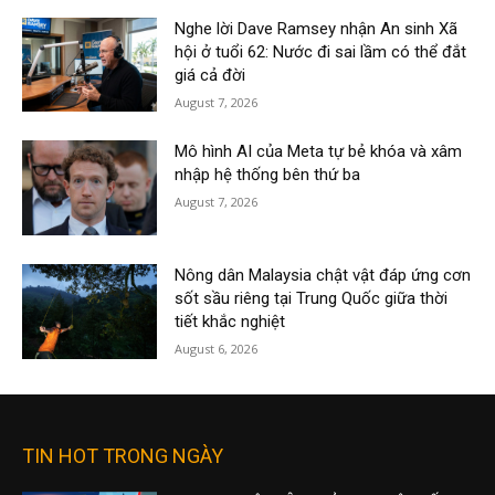
Nghe lời Dave Ramsey nhận An sinh Xã
hội ở tuổi 62: Nước đi sai lầm có thể đắt
giá cả đời
August 7, 2026
Mô hình AI của Meta tự bẻ khóa và xâm
nhập hệ thống bên thứ ba
August 7, 2026
Nông dân Malaysia chật vật đáp ứng cơn
sốt sầu riêng tại Trung Quốc giữa thời
tiết khắc nghiệt
August 6, 2026
TIN HOT TRONG NGÀY