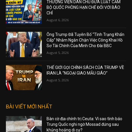
THƯỢNG VIỆN DÂN CHỦ ĐƯA LUẬT CẤM
BỘ QUỐC PHÒNG HẠN CHẾ ĐỐI VỚI BÁO
CHÍ
August 6, 2026
Ông Trump Đã Tuyên Bố “Tình Trạng Khẩn
Cấp” Nhằm Ngăn Chặn Việc Công Khai Hồ
Sơ Tài Chính Của Mình Cho Đài BBC
August 5, 2026
THẾ GIỚI GỌI CHÍNH SÁCH CỦA TRUMP VỀ
IRAN LÀ “NGOẠI GIAO MẪU GIÁO”
August 5, 2026
BÀI VIẾT MỚI NHẤT
Bàn cờ địa chính trị Ceuta: Vì sao tình báo
Trung Quốc nghi ngờ Mossad đứng sau
khủng hoảng di cư?