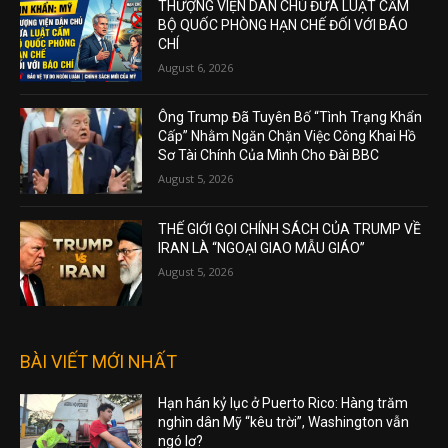
THƯỢNG VIỆN DÂN CHỦ ĐƯA LUẬT CẤM
BỘ QUỐC PHÒNG HẠN CHẾ ĐỐI VỚI BÁO
CHÍ
August 6, 2026
Ông Trump Đã Tuyên Bố “Tình Trạng Khẩn
Cấp” Nhằm Ngăn Chặn Việc Công Khai Hồ
Sơ Tài Chính Của Mình Cho Đài BBC
August 5, 2026
THẾ GIỚI GỌI CHÍNH SÁCH CỦA TRUMP VỀ
IRAN LÀ “NGOẠI GIAO MẪU GIÁO”
August 5, 2026
BÀI VIẾT MỚI NHẤT
Hạn hán kỷ lục ở Puerto Rico: Hàng trăm
nghìn dân Mỹ “kêu trời”, Washington vẫn
ngó lơ?