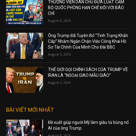
THƯỢNG VIỆN DÂN CHỦ ĐƯA LUẬT CẤM
BỘ QUỐC PHÒNG HẠN CHẾ ĐỐI VỚI BÁO
CHÍ
August 6, 2026
Ông Trump Đã Tuyên Bố “Tình Trạng Khẩn
Cấp” Nhằm Ngăn Chặn Việc Công Khai Hồ
Sơ Tài Chính Của Mình Cho Đài BBC
August 5, 2026
THẾ GIỚI GỌI CHÍNH SÁCH CỦA TRUMP VỀ
IRAN LÀ “NGOẠI GIAO MẪU GIÁO”
August 5, 2026
BÀI VIẾT MỚI NHẤT
Đề xuất giúp người Mỹ làm giàu từ bùng nổ
AI của ông Trump
August 8, 2026