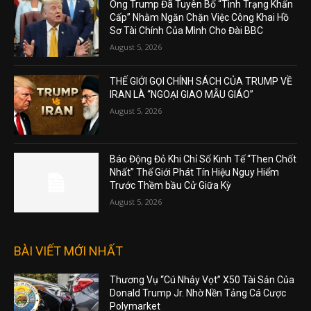
Ông Trump Đã Tuyên Bố “Tình Trạng Khẩn
Cấp” Nhằm Ngăn Chặn Việc Công Khai Hồ
Sơ Tài Chính Của Mình Cho Đài BBC
August 5, 2026
THẾ GIỚI GỌI CHÍNH SÁCH CỦA TRUMP VỀ
IRAN LÀ “NGOẠI GIAO MẪU GIÁO”
August 5, 2026
Báo Động Đỏ Khi Chỉ Số Kinh Tế “Then Chốt
Nhất” Thế Giới Phát Tín Hiệu Nguy Hiểm
Trước Thềm bầu Cử Giữa Kỳ
August 5, 2026
BÀI VIẾT MỚI NHẤT
Thương Vụ “Cú Nhảy Vọt” X50 Tài Sản Của
Donald Trump Jr. Nhờ Nền Tảng Cá Cược
Polymarket