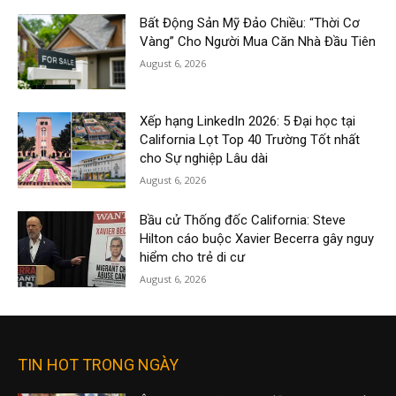
Bất Động Sản Mỹ Đảo Chiều: “Thời Cơ
Vàng” Cho Người Mua Căn Nhà Đầu Tiên
August 6, 2026
Xếp hạng LinkedIn 2026: 5 Đại học tại
California Lọt Top 40 Trường Tốt nhất
cho Sự nghiệp Lâu dài
August 6, 2026
Bầu cử Thống đốc California: Steve
Hilton cáo buộc Xavier Becerra gây nguy
hiểm cho trẻ di cư
August 6, 2026
TIN HOT TRONG NGÀY