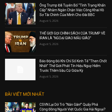
Ông Trump Đã Tuyên Bố “Tình Trạng Khẩn
Cấp” Nhằm Ngăn Chặn Việc Công Khai Hồ
Sơ Tài Chính Của Mình Cho Đài BBC
August 5, 2026
THẾ GIỚI GỌI CHÍNH SÁCH CỦA TRUMP VỀ
IRAN LÀ “NGOẠI GIAO MẪU GIÁO”
August 5, 2026
Báo Động Đỏ Khi Chỉ Số Kinh Tế “Then Chốt
Nhất” Thế Giới Phát Tín Hiệu Nguy Hiểm
Trước Thềm bầu Cử Giữa Kỳ
August 5, 2026
BÀI VIẾT MỚI NHẤT
CSVN Lại Dở Trò “Nắn Gân!” Quấy Phá
Cộng Đồng Người Việt Quốc Gia Hải Ngoại?