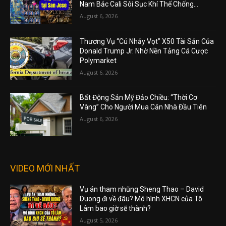
Nam Bắc Cali Sôi Sục Khí Thế Chống...
August 6, 2026
Thương Vụ “Cú Nhảy Vọt” X50 Tài Sản Của
Donald Trump Jr. Nhờ Nền Tảng Cá Cược
Polymarket
August 6, 2026
Bất Động Sản Mỹ Đảo Chiều: “Thời Cơ
Vàng” Cho Người Mua Căn Nhà Đầu Tiên
August 6, 2026
VIDEO MỚI NHẤT
Vụ án tham nhũng Sheng Thao – David
Duong đi về đâu? Mô hình XHCN của Tô
Lâm bao giờ sẽ thành?
August 5, 2026