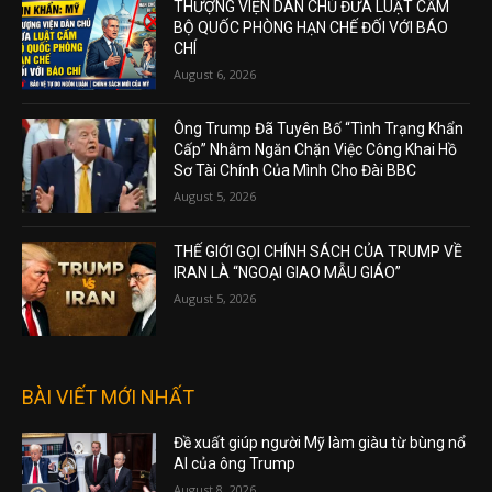
THƯỢNG VIỆN DÂN CHỦ ĐƯA LUẬT CẤM
BỘ QUỐC PHÒNG HẠN CHẾ ĐỐI VỚI BÁO
CHÍ
August 6, 2026
Ông Trump Đã Tuyên Bố “Tình Trạng Khẩn
Cấp” Nhằm Ngăn Chặn Việc Công Khai Hồ
Sơ Tài Chính Của Mình Cho Đài BBC
August 5, 2026
THẾ GIỚI GỌI CHÍNH SÁCH CỦA TRUMP VỀ
IRAN LÀ “NGOẠI GIAO MẪU GIÁO”
August 5, 2026
BÀI VIẾT MỚI NHẤT
Đề xuất giúp người Mỹ làm giàu từ bùng nổ
AI của ông Trump
August 8, 2026