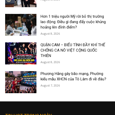
Hơn 1 triệu người Mỹ rời bỏ thị trường
lao động: Điều gì đang đẩy cuộc khủng
hoảng lên đỉnh điểm?
August 8, 2026
QUẬN CAM – BIỂU TÌNH ĐẦY KHÍ THẾ
CHỐNG CA NÔ VIỆT CỘNG QUỐC
THIÊN
August 8, 2026
Phương Hằng gây bão mạng, Phường
kiểu mẫu XHCN của Tô Lâm đi về đâu?
August 7, 2026