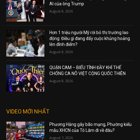
AI của ông Trump
August 8, 2026
Hơn 1 triệu người Mỹ rời bỏ thị trường lao
động: Điều gì đang đẩy cuộc khủng hoảng
lên đỉnh điểm?
August 8, 2026
QUẬN CAM – BIỂU TÌNH ĐẦY KHÍ THẾ
CHỐNG CA NÔ VIỆT CỘNG QUỐC THIÊN
August 8, 2026
VIDEO MỚI NHẤT
Phương Hằng gây bão mạng, Phường kiểu
mẫu XHCN của Tô Lâm đi về đâu?
August 7, 2026