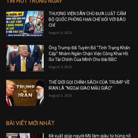
TIN HOT TRONG NGÀY
THƯỢNG VIỆN DÂN CHỦ ĐƯA LUẬT CẤM
BỘ QUỐC PHÒNG HẠN CHẾ ĐỐI VỚI BÁO
CHÍ
August 6, 2026
Ông Trump Đã Tuyên Bố “Tình Trạng Khẩn
Cấp” Nhằm Ngăn Chặn Việc Công Khai Hồ
Sơ Tài Chính Của Mình Cho Đài BBC
August 5, 2026
THẾ GIỚI GỌI CHÍNH SÁCH CỦA TRUMP VỀ
IRAN LÀ “NGOẠI GIAO MẪU GIÁO”
August 5, 2026
BÀI VIẾT MỚI NHẤT
Đề xuất giúp người Mỹ làm giàu từ bùng nổ