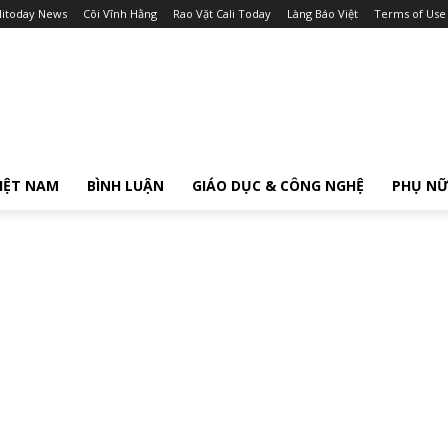
litoday News
Cõi Vĩnh Hằng
Rao Vặt Cali Today
Làng Báo Việt
Terms of Use
IỆT NAM
BÌNH LUẬN
GIÁO DỤC & CÔNG NGHỆ
PHỤ N