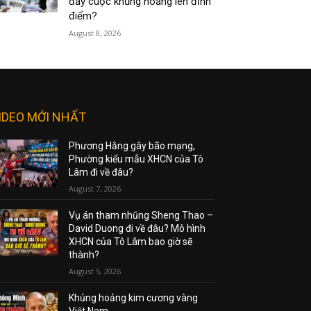
đẩy cuộc khủng hoảng lên đỉnh
điểm?
August 8, 2026
IDEO MỚI NHẤT
Phương Hằng gây bão mạng,
Phường kiểu mẫu XHCN của Tô
Lâm đi về đâu?
August 7, 2026
Vụ án tham nhũng Sheng Thao –
David Duong đi về đâu? Mô hình
XHCN của Tô Lâm bao giờ sẽ
thành?
August 5, 2026
Khủng hoảng kim cương vàng