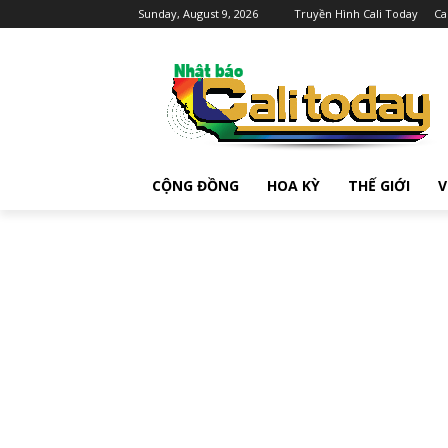
Sunday, August 9, 2026
Truyền Hình Cali Today
Ca
CỘNG ĐỒNG
HOA KỲ
THẾ GIỚI
V