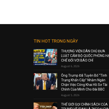
TIN HOT TRONG NGÀY
THƯỢNG VIỆN DÂN CHỦ ĐƯA
LUẬT CẤM BỘ QUỐC PHÒNG H
CHẾ ĐỐI VỚI BÁO CHÍ
August 6, 2026
Ông Trump Đã Tuyên Bố “Tình
Trạng Khẩn Cấp” Nhằm Ngăn
Chặn Việc Công Khai Hồ Sơ Tài
Chính Của Mình Cho Đài BBC
August 5, 2026
THẾ GIỚI GỌI CHÍNH SÁCH CỦA