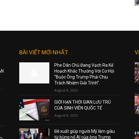
BÀI VIẾT MỚI NHẤT
V
Phe Dân Chủ Đang Vạch Ra Kế
ẠN
Hoạch Khác Thường Với Cơ Hội
“Buộc Ông Trump Phải Chịu
Trách Nhiệm Giải Trình”.
August 8, 2026
GIỚI HẠN THỜI GIAN LƯU TRÚ
CỦA SINH VIÊN QUỐC TẾ
August 8, 2026
Đề xuất giúp người Mỹ làm giàu
từ bùng nổ AI của ông Trump