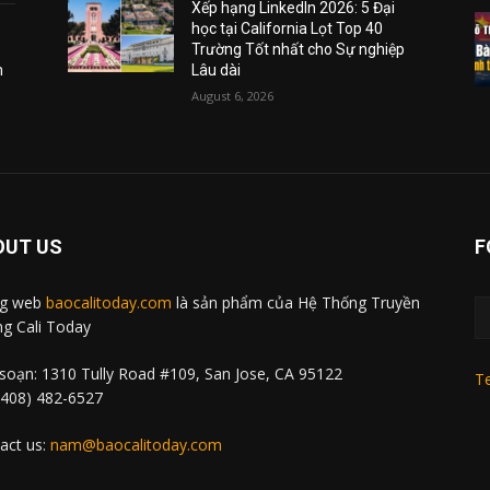
Xếp hạng LinkedIn 2026: 5 Đại
học tại California Lọt Top 40
Trường Tốt nhất cho Sự nghiệp
m
Lâu dài
August 6, 2026
OUT US
F
ng web
baocalitoday.com
là sản phẩm của Hệ Thống Truyền
g Cali Today
soạn: 1310 Tully Road #109, San Jose, CA 95122
Te
 (408) 482-6527
act us:
nam@baocalitoday.com