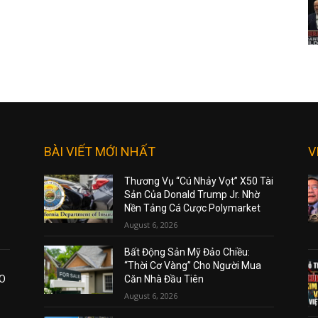
BÀI VIẾT MỚI NHẤT
V
Thương Vụ “Cú Nhảy Vọt” X50 Tài
Sản Của Donald Trump Jr. Nhờ
Nền Tảng Cá Cược Polymarket
August 6, 2026
Bất Động Sản Mỹ Đảo Chiều:
“Thời Cơ Vàng” Cho Người Mua
AO
Căn Nhà Đầu Tiên
August 6, 2026