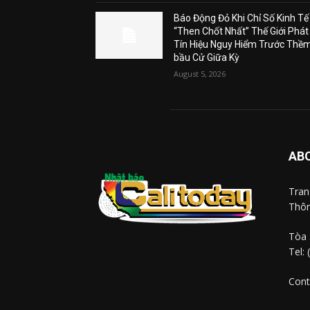
Báo Động Đỏ Khi Chỉ Số Kinh Tế
“Then Chốt Nhất” Thế Giới Phát
Tín Hiệu Nguy Hiểm Trước Thề
bầu Cử Giữa Kỳ
August 5, 2026
AB
Tra
Thôn
Tòa 
Tel:
Cont