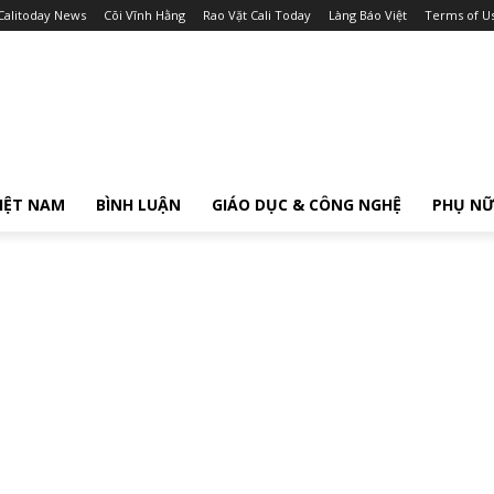
Calitoday News
Cõi Vĩnh Hằng
Rao Vặt Cali Today
Làng Báo Việt
Terms of U
IỆT NAM
BÌNH LUẬN
GIÁO DỤC & CÔNG NGHỆ
PHỤ N