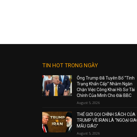
TIN HOT TRONG NGÀY
Ông Trump Đã Tuyên Bố “Tình
Trạng Khẩn Cấp” Nhằm Ngăn
Chặn Việc Công Khai Hồ Sơ Tài
Chính Của Mình Cho Đài BBC
August 5, 2026
THẾ GIỚI GỌI CHÍNH SÁCH CỦA
TRUMP VỀ IRAN LÀ “NGOẠI GI
MẪU GIÁO”
August 5, 2026