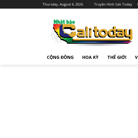
Thursday, August 6, 2026
Truyền Hình Cali Today
CỘNG ĐỒNG
HOA KỲ
THẾ GIỚI
V