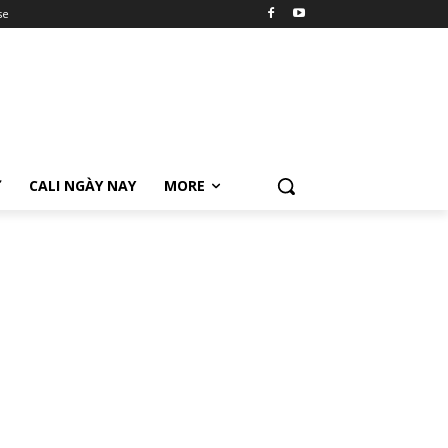
se
Ữ
CALI NGÀY NAY
MORE