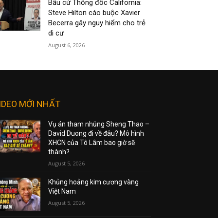
Bầu cử Thống đốc California:
Steve Hilton cáo buộc Xavier
Becerra gây nguy hiểm cho trẻ
di cư
August 6, 2026
IDEO MỚI NHẤT
Vụ án tham nhũng Sheng Thao –
David Duong đi về đâu? Mô hình
XHCN của Tô Lâm bao giờ sẽ
thành?
August 5, 2026
Khủng hoảng kim cương vàng
Việt Nam
August 5, 2026