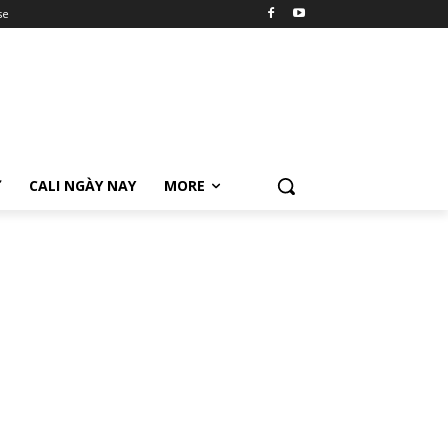
se
Ữ
CALI NGÀY NAY
MORE