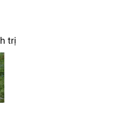
 trị
.