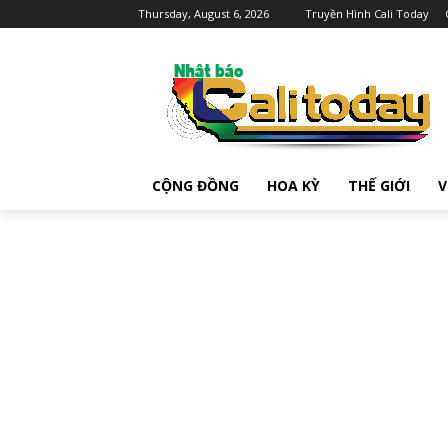
Thursday, August 6, 2026
Truyền Hình Cali Today
CỘNG ĐỒNG
HOA KỲ
THẾ GIỚI
V