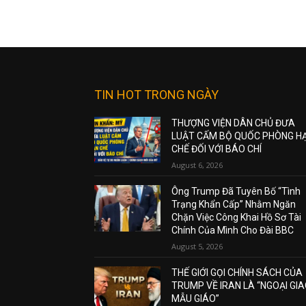
TIN HOT TRONG NGÀY
THƯỢNG VIỆN DÂN CHỦ ĐƯA
LUẬT CẤM BỘ QUỐC PHÒNG H
CHẾ ĐỐI VỚI BÁO CHÍ
August 6, 2026
Ông Trump Đã Tuyên Bố “Tình
Trạng Khẩn Cấp” Nhằm Ngăn
Chặn Việc Công Khai Hồ Sơ Tài
Chính Của Mình Cho Đài BBC
August 5, 2026
THẾ GIỚI GỌI CHÍNH SÁCH CỦA
TRUMP VỀ IRAN LÀ “NGOẠI GI
MẪU GIÁO”