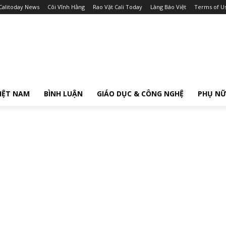
Calitoday News
Cõi Vĩnh Hằng
Rao Vặt Cali Today
Làng Báo Việt
Terms of U
IỆT NAM
BÌNH LUẬN
GIÁO DỤC & CÔNG NGHỆ
PHỤ N