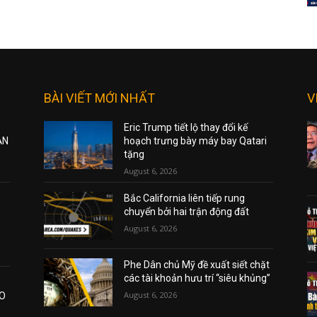
BÀI VIẾT MỚI NHẤT
V
Eric Trump tiết lộ thay đổi kế
ẠN
hoạch trưng bày máy bay Qatari
tặng
August 6, 2026
Bắc California liên tiếp rung
chuyển bởi hai trận động đất
August 6, 2026
Phe Dân chủ Mỹ đề xuất siết chặt
các tài khoản hưu trí “siêu khủng”
August 6, 2026
AO