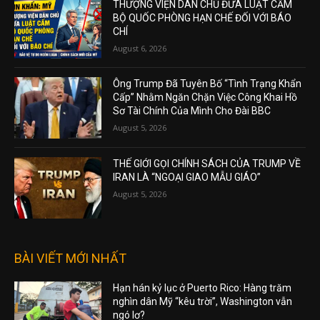
THƯỢNG VIỆN DÂN CHỦ ĐƯA LUẬT CẤM
BỘ QUỐC PHÒNG HẠN CHẾ ĐỐI VỚI BÁO
CHÍ
August 6, 2026
Ông Trump Đã Tuyên Bố “Tình Trạng Khẩn
Cấp” Nhằm Ngăn Chặn Việc Công Khai Hồ
Sơ Tài Chính Của Mình Cho Đài BBC
August 5, 2026
THẾ GIỚI GỌI CHÍNH SÁCH CỦA TRUMP VỀ
IRAN LÀ “NGOẠI GIAO MẪU GIÁO”
August 5, 2026
BÀI VIẾT MỚI NHẤT
Hạn hán kỷ lục ở Puerto Rico: Hàng trăm
nghìn dân Mỹ “kêu trời”, Washington vẫn
ngó lơ?