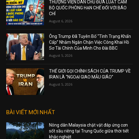
THƯỢNG VIỆN DÂN CHỦ ĐƯA LUẬT CẤM
BỘ QUỐC PHÒNG HẠN CHẾ ĐỐI VỚI BÁO
CHÍ
August 6, 2026
Ông Trump Đã Tuyên Bố “Tình Trạng Khẩn
Cấp” Nhằm Ngăn Chặn Việc Công Khai Hồ
Sơ Tài Chính Của Mình Cho Đài BBC
August 5, 2026
THẾ GIỚI GỌI CHÍNH SÁCH CỦA TRUMP VỀ
IRAN LÀ “NGOẠI GIAO MẪU GIÁO”
August 5, 2026
BÀI VIẾT MỚI NHẤT
Nông dân Malaysia chật vật đáp ứng cơn
sốt sầu riêng tại Trung Quốc giữa thời tiết
khắc nghiệt