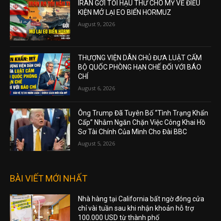
IRAN GỞI TỐI HẬU THƯ CHO MỸ VỀ ĐIỀU
KIỆN MỞ LẠI EO BIỂN HORMUZ
August 9, 2026
THƯỢNG VIỆN DÂN CHỦ ĐƯA LUẬT CẤM
BỘ QUỐC PHÒNG HẠN CHẾ ĐỐI VỚI BÁO
CHÍ
August 6, 2026
Ông Trump Đã Tuyên Bố “Tình Trạng Khẩn
Cấp” Nhằm Ngăn Chặn Việc Công Khai Hồ
Sơ Tài Chính Của Mình Cho Đài BBC
August 5, 2026
BÀI VIẾT MỚI NHẤT
Nhà hàng tại California bất ngờ đóng cửa
chỉ vài tuần sau khi nhận khoản hỗ trợ
100.000 USD từ thành phố