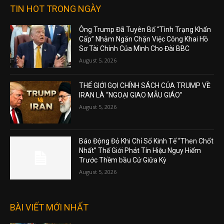
TIN HOT TRONG NGÀY
Ông Trump Đã Tuyên Bố “Tình Trạng Khẩn
Cấp” Nhằm Ngăn Chặn Việc Công Khai Hồ
Sơ Tài Chính Của Mình Cho Đài BBC
August 5, 2026
THẾ GIỚI GỌI CHÍNH SÁCH CỦA TRUMP VỀ
IRAN LÀ “NGOẠI GIAO MẪU GIÁO”
August 5, 2026
Báo Động Đỏ Khi Chỉ Số Kinh Tế “Then Chốt
Nhất” Thế Giới Phát Tín Hiệu Nguy Hiểm
Trước Thềm bầu Cử Giữa Kỳ
August 5, 2026
BÀI VIẾT MỚI NHẤT