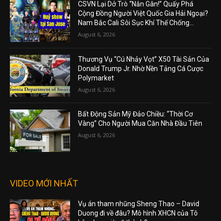
CSVN Lại Dở Trò “Nắn Gân!” Quấy Phá
Cộng Đồng Người Việt Quốc Gia Hải Ngoại?
Nam Bắc Cali Sôi Sục Khí Thế Chống...
August 6, 2026
Thương Vụ “Cú Nhảy Vọt” X50 Tài Sản Của
Donald Trump Jr. Nhờ Nền Tảng Cá Cược
Polymarket
August 6, 2026
Bất Động Sản Mỹ Đảo Chiều: “Thời Cơ
Vàng” Cho Người Mua Căn Nhà Đầu Tiên
August 6, 2026
VIDEO MỚI NHẤT
Vụ án tham nhũng Sheng Thao – David
Duong đi về đâu? Mô hình XHCN của Tô