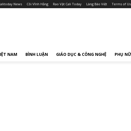
alitoday News
Cõi Vĩnh Hằng
Rao Vặt Cali Today
Làng Báo Việt
Terms of Us
IỆT NAM
BÌNH LUẬN
GIÁO DỤC & CÔNG NGHỆ
PHỤ N