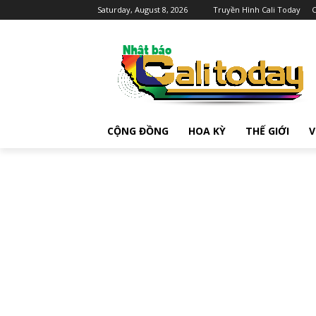
Saturday, August 8, 2026
Truyền Hình Cali Today
C
CỘNG ĐỒNG
HOA KỲ
THẾ GIỚI
V