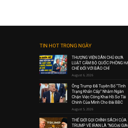
TIN HOT TRONG NGÀY
THƯỢNG VIỆN DÂN CHỦ ĐƯA
LUẬT CẤM BỘ QUỐC PHÒNG H
CHẾ ĐỐI VỚI BÁO CHÍ
August 6, 2026
Ông Trump Đã Tuyên Bố “Tình
Trạng Khẩn Cấp” Nhằm Ngăn
Chặn Việc Công Khai Hồ Sơ Tài
Chính Của Mình Cho Đài BBC
August 5, 2026
THẾ GIỚI GỌI CHÍNH SÁCH CỦA
TRUMP VỀ IRAN LÀ “NGOẠI GI