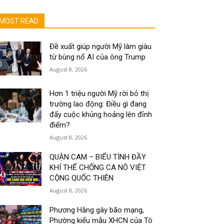
MOST READ
Đề xuất giúp người Mỹ làm giàu
từ bùng nổ AI của ông Trump
August 8, 2026
Hơn 1 triệu người Mỹ rời bỏ thị
trường lao động: Điều gì đang
đẩy cuộc khủng hoảng lên đỉnh
điểm?
August 8, 2026
QUẬN CAM – BIỂU TÌNH ĐẦY
KHÍ THẾ CHỐNG CA NÔ VIỆT
CỘNG QUỐC THIÊN
August 8, 2026
Phương Hằng gây bão mạng,
Phường kiểu mẫu XHCN của Tô