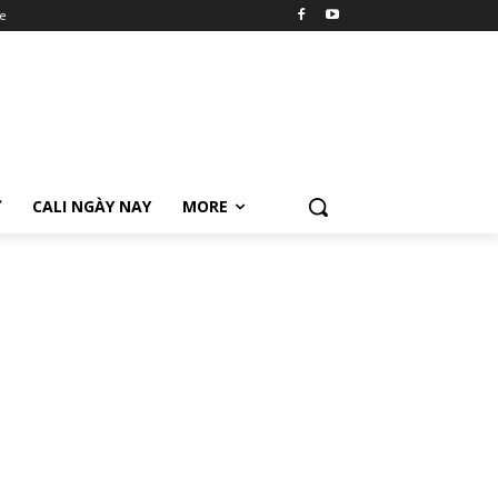
e
Ữ
CALI NGÀY NAY
MORE