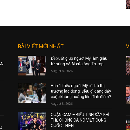
BÀI VIẾT MỚI NHẤT
V
Đề xuất giúp người Mỹ làm giàu
ẠN
từ bùng nổ AI của ông Trump
August 8, 2026
Hơn 1 triệu người Mỹ rời bỏ thị
trường lao động: Điều gì đang đẩy
cuộc khủng hoảng lên đỉnh điểm?
August 8, 2026
QUẬN CAM – BIỂU TÌNH ĐẦY KHÍ
THẾ CHỐNG CA NÔ VIỆT CỘNG
QUỐC THIÊN
AO