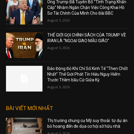
Ông Trump Đã Tuyên Bố “Tình Trạng Khẩn
Cấp” Nhằm Ngăn Chặn Việc Công Khai Hồ
Sơ Tài Chính Của Mình Cho Đài BBC
August 5, 2026
THẾ GIỚI GỌI CHÍNH SÁCH CỦA TRUMP VỀ
IRAN LÀ “NGOẠI GIAO MẪU GIÁO”
August 5, 2026
Báo Động Đỏ Khi Chỉ Số Kinh Tế “Then Chốt
Nhất” Thế Giới Phát Tín Hiệu Nguy Hiểm
Trước Thềm bầu Cử Giữa Kỳ
August 5, 2026
BÀI VIẾT MỚI NHẤT
Thị trường chung cư Mỹ suy thoái: từ dự án
bỏ hoang đến đe dọa cơ hội sở hữu nhà
August 5, 2026