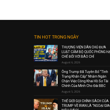
TIN HOT TRONG NGÀY
THƯỢNG VIỆN DÂN CHỦ ĐƯA
LUẬT CẤM BỘ QUỐC PHÒNG H
CHẾ ĐỐI VỚI BÁO CHÍ
August 6, 2026
Ông Trump Đã Tuyên Bố “Tình
Trạng Khẩn Cấp” Nhằm Ngăn
Chặn Việc Công Khai Hồ Sơ Tài
Chính Của Mình Cho Đài BBC
August 5, 2026
THẾ GIỚI GỌI CHÍNH SÁCH CỦA
TRUMP VỀ IRAN LÀ “NGOẠI GI