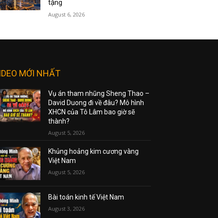
tặng
August 6, 2026
IDEO MỚI NHẤT
Vụ án tham nhũng Sheng Thao –
David Duong đi về đâu? Mô hình
XHCN của Tô Lâm bao giờ sẽ
thành?
August 5, 2026
Khủng hoảng kim cương vàng
Việt Nam
August 5, 2026
Bài toán kinh tế Việt Nam
August 3, 2026