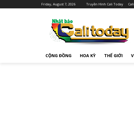
Friday, August 7, 2026
Truyền Hình Cali Today
Cal
CỘNG ĐỒNG
HOA KỲ
THẾ GIỚI
V