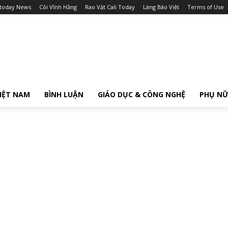
itoday News
Cõi Vĩnh Hằng
Rao Vặt Cali Today
Làng Báo Việt
Terms of Use
IỆT NAM
BÌNH LUẬN
GIÁO DỤC & CÔNG NGHỆ
PHỤ N