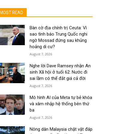
MOST READ
Bàn cờ địa chính trị Ceuta: Vì
sao tình báo Trung Quốc nghi
ngờ Mossad đứng sau khủng
hoảng di cư?
August 7, 2026
Nghe lời Dave Ramsey nhận An
sinh Xã hội ở tuổi 62: Nước đi
sai lầm có thể đắt giá cả đời
August 7, 2026
Mô hình AI của Meta tự bẻ khóa
và xâm nhập hệ thống bên thứ
ba
August 7, 2026
Nông dân Malaysia chật vật đáp