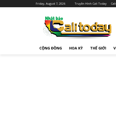
Friday, August 7, 2026
Truyền Hình Cali Today
Cal
CỘNG ĐỒNG
HOA KỲ
THẾ GIỚI
V