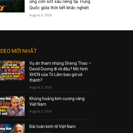
ứng cơn sốt sầu riêng tại Trung
Quốc giữa thời tiết khắc nghiệt
August 6, 2026
IDEO MỚI NHẤT
Vụ án tham nhũng Sheng Thao –
David Duong đi về đâu? Mô hình
XHCN của Tô Lâm bao giờ sẽ
thành?
August 5, 2026
Khủng hoảng kim cương vàng
Việt Nam
August 5, 2026
Bài toán kinh tế Việt Nam