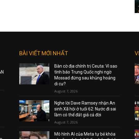
BÀI VIẾT MỚI NHẤT
V
Bàn cờ địa chính trị Ceuta: Vì sao
ẠN
tình báo Trung Quốc nghi ngờ
Mossad đứng sau khủng hoảng
di cư?
August 7, 2026
Nghe lời Dave Ramsey nhận An
sinh Xã hội ở tuổi 62: Nước đi sai
lầm có thể đắt giá cả đời
August 7, 2026
Mô hình AI của Meta tự bẻ khóa