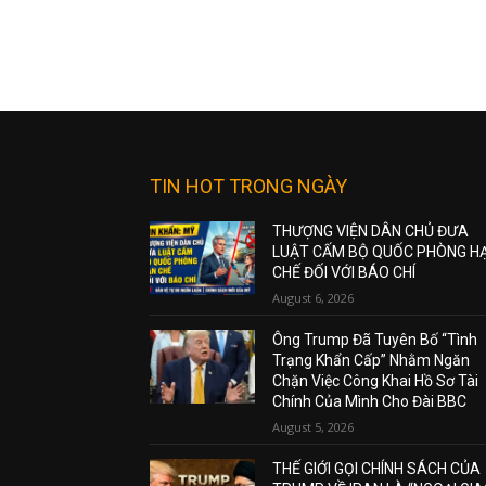
TIN HOT TRONG NGÀY
THƯỢNG VIỆN DÂN CHỦ ĐƯA
LUẬT CẤM BỘ QUỐC PHÒNG H
CHẾ ĐỐI VỚI BÁO CHÍ
August 6, 2026
Ông Trump Đã Tuyên Bố “Tình
Trạng Khẩn Cấp” Nhằm Ngăn
Chặn Việc Công Khai Hồ Sơ Tài
Chính Của Mình Cho Đài BBC
August 5, 2026
THẾ GIỚI GỌI CHÍNH SÁCH CỦA