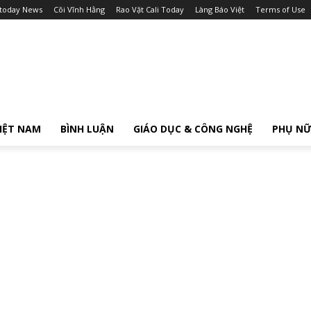
itoday News
Cõi Vĩnh Hằng
Rao Vặt Cali Today
Làng Báo Việt
Terms of Use
IỆT NAM
BÌNH LUẬN
GIÁO DỤC & CÔNG NGHỆ
PHỤ N