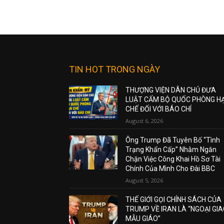
TIN HOT TRONG NGÀY
THƯỢNG VIỆN DÂN CHỦ ĐƯA
LUẬT CẤM BỘ QUỐC PHÒNG H
CHẾ ĐỐI VỚI BÁO CHÍ
August 6, 2026
Ông Trump Đã Tuyên Bố “Tình
Trạng Khẩn Cấp” Nhằm Ngăn
Chặn Việc Công Khai Hồ Sơ Tài
Chính Của Mình Cho Đài BBC
August 5, 2026
THẾ GIỚI GỌI CHÍNH SÁCH CỦA
TRUMP VỀ IRAN LÀ “NGOẠI GI
MẪU GIÁO”