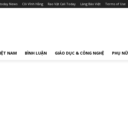
itoday News
Cõi Vĩnh Hằng
Rao Vặt Cali Today
Làng Báo Việt
Terms of Use
IỆT NAM
BÌNH LUẬN
GIÁO DỤC & CÔNG NGHỆ
PHỤ N