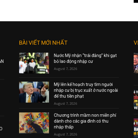
BÀI VIẾT MỚI NHẤT
V
Nước Mỹ nhận “trái đắng” khi gạt
ẠN
bỏ lao động nhập cư
August 7, 2026
Mỹ lên kế hoạch truy tìm người
nhập cư bị trục xuất ở nước ngoài
để thu tiền phạt
August 7, 2026
Chương trình mầm non miễn phí
dành cho các gia đình có thu
nhập thấp
AO
August 7, 2026