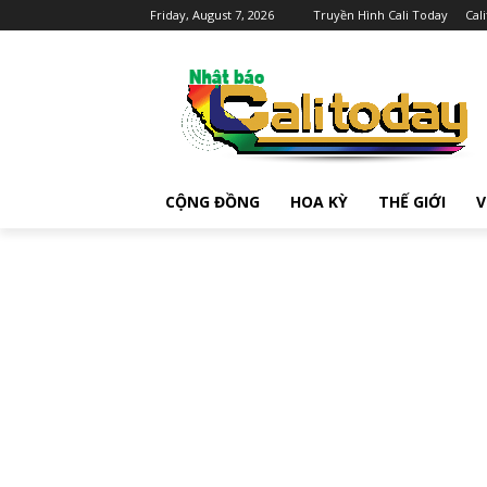
Friday, August 7, 2026
Truyền Hình Cali Today
Cal
CỘNG ĐỒNG
HOA KỲ
THẾ GIỚI
V