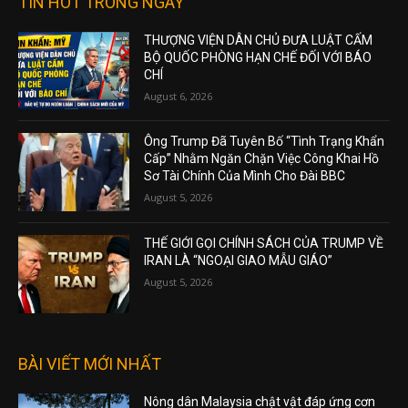
TIN HOT TRONG NGÀY
THƯỢNG VIỆN DÂN CHỦ ĐƯA LUẬT CẤM
BỘ QUỐC PHÒNG HẠN CHẾ ĐỐI VỚI BÁO
CHÍ
August 6, 2026
Ông Trump Đã Tuyên Bố “Tình Trạng Khẩn
Cấp” Nhằm Ngăn Chặn Việc Công Khai Hồ
Sơ Tài Chính Của Mình Cho Đài BBC
August 5, 2026
THẾ GIỚI GỌI CHÍNH SÁCH CỦA TRUMP VỀ
IRAN LÀ “NGOẠI GIAO MẪU GIÁO”
August 5, 2026
BÀI VIẾT MỚI NHẤT
Nông dân Malaysia chật vật đáp ứng cơn