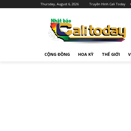
Thursday, August 6, 2026
Truyền Hình Cali Today
CỘNG ĐỒNG
HOA KỲ
THẾ GIỚI
V