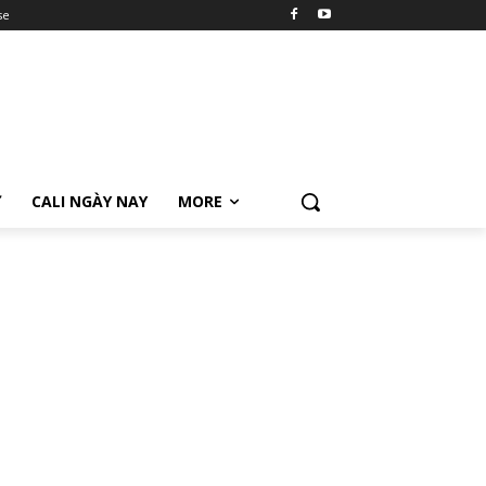
se
Ữ
CALI NGÀY NAY
MORE