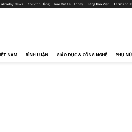
Calitoday News
Cõi Vĩnh Hằng
Rao Vặt Cali Today
Làng Báo Việt
Terms of U
IỆT NAM
BÌNH LUẬN
GIÁO DỤC & CÔNG NGHỆ
PHỤ N