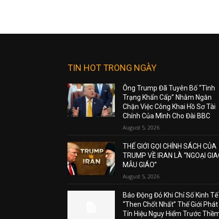
TIN HOT TRONG NGÀY
Ông Trump Đã Tuyên Bố “Tình
Trạng Khẩn Cấp” Nhằm Ngăn
Chặn Việc Công Khai Hồ Sơ Tài
Chính Của Mình Cho Đài BBC
August 5, 2026
THẾ GIỚI GỌI CHÍNH SÁCH CỦA
TRUMP VỀ IRAN LÀ “NGOẠI GI
MẪU GIÁO”
August 5, 2026
Báo Động Đỏ Khi Chỉ Số Kinh Tế
“Then Chốt Nhất” Thế Giới Phát
Tín Hiệu Nguy Hiểm Trước Thề