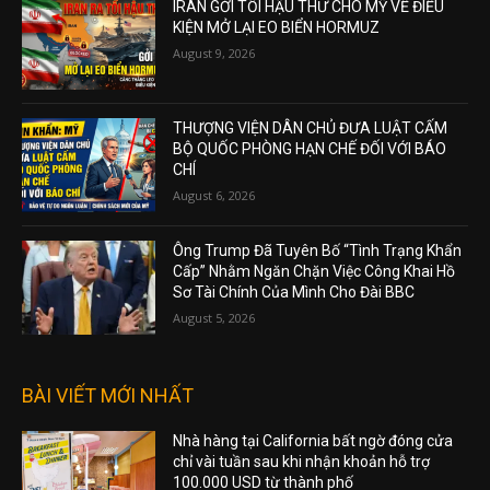
IRAN GỞI TỐI HẬU THƯ CHO MỸ VỀ ĐIỀU
KIỆN MỞ LẠI EO BIỂN HORMUZ
August 9, 2026
THƯỢNG VIỆN DÂN CHỦ ĐƯA LUẬT CẤM
BỘ QUỐC PHÒNG HẠN CHẾ ĐỐI VỚI BÁO
CHÍ
August 6, 2026
Ông Trump Đã Tuyên Bố “Tình Trạng Khẩn
Cấp” Nhằm Ngăn Chặn Việc Công Khai Hồ
Sơ Tài Chính Của Mình Cho Đài BBC
August 5, 2026
BÀI VIẾT MỚI NHẤT
Nhà hàng tại California bất ngờ đóng cửa
chỉ vài tuần sau khi nhận khoản hỗ trợ
100.000 USD từ thành phố