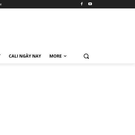
e
Ữ
CALI NGÀY NAY
MORE