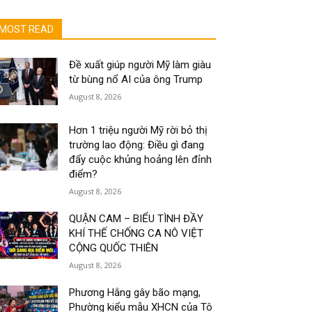
MOST READ
Đề xuất giúp người Mỹ làm giàu
từ bùng nổ AI của ông Trump
August 8, 2026
Hơn 1 triệu người Mỹ rời bỏ thị
trường lao động: Điều gì đang
đẩy cuộc khủng hoảng lên đỉnh
điểm?
August 8, 2026
QUẬN CAM – BIỂU TÌNH ĐẦY
KHÍ THẾ CHỐNG CA NÔ VIỆT
CỘNG QUỐC THIÊN
August 8, 2026
Phương Hằng gây bão mạng,
Phường kiểu mẫu XHCN của Tô