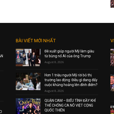
BÀI VIẾT MỚI NHẤT
V
Đề xuất giúp người Mỹ làm giàu
ẠN
từ bùng nổ AI của ông Trump
August 8, 2026
Hơn 1 triệu người Mỹ rời bỏ thị
trường lao động: Điều gì đang đẩy
cuộc khủng hoảng lên đỉnh điểm?
August 8, 2026
QUẬN CAM – BIỂU TÌNH ĐẦY KHÍ
THẾ CHỐNG CA NÔ VIỆT CỘNG
QUỐC THIÊN
AO