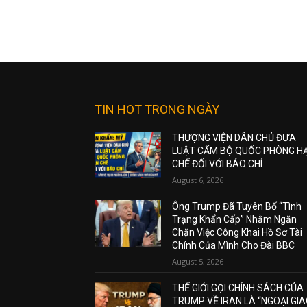
TIN HOT TRONG NGÀY
THƯỢNG VIỆN DÂN CHỦ ĐƯA
LUẬT CẤM BỘ QUỐC PHÒNG H
CHẾ ĐỐI VỚI BÁO CHÍ
August 6, 2026
Ông Trump Đã Tuyên Bố “Tình
Trạng Khẩn Cấp” Nhằm Ngăn
Chặn Việc Công Khai Hồ Sơ Tài
Chính Của Mình Cho Đài BBC
August 5, 2026
THẾ GIỚI GỌI CHÍNH SÁCH CỦA
TRUMP VỀ IRAN LÀ “NGOẠI GI