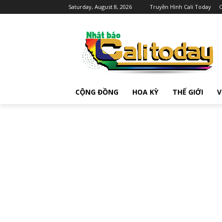
Saturday, August 8, 2026
Truyền Hình Cali Today
C
CỘNG ĐỒNG
HOA KỲ
THẾ GIỚI
V