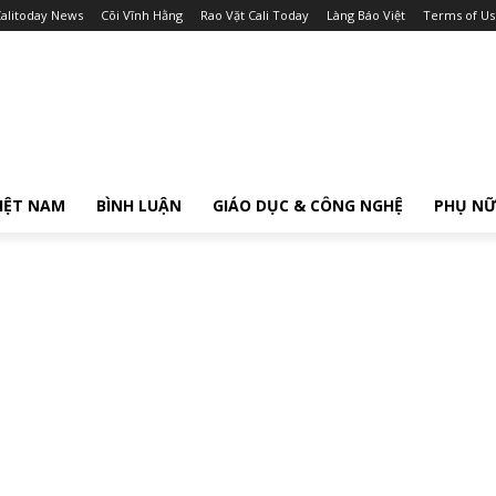
alitoday News
Cõi Vĩnh Hằng
Rao Vặt Cali Today
Làng Báo Việt
Terms of Us
IỆT NAM
BÌNH LUẬN
GIÁO DỤC & CÔNG NGHỆ
PHỤ N