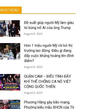
MOST READ
Đề xuất giúp người Mỹ làm giàu
từ bùng nổ AI của ông Trump
August 8, 2026
Hơn 1 triệu người Mỹ rời bỏ thị
trường lao động: Điều gì đang
đẩy cuộc khủng hoảng lên đỉnh
điểm?
August 8, 2026
QUẬN CAM – BIỂU TÌNH ĐẦY
KHÍ THẾ CHỐNG CA NÔ VIỆT
CỘNG QUỐC THIÊN
August 8, 2026
Phương Hằng gây bão mạng,
Phường kiểu mẫu XHCN của Tô