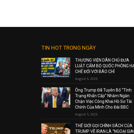
TIN HOT TRONG NGÀY
THƯỢNG VIỆN DÂN CHỦ ĐƯA
LUẬT CẤM BỘ QUỐC PHÒNG H
CHẾ ĐỐI VỚI BÁO CHÍ
August 6, 2026
Ông Trump Đã Tuyên Bố “Tình
Trạng Khẩn Cấp” Nhằm Ngăn
Chặn Việc Công Khai Hồ Sơ Tài
Chính Của Mình Cho Đài BBC
August 5, 2026
THẾ GIỚI GỌI CHÍNH SÁCH CỦA
TRUMP VỀ IRAN LÀ “NGOẠI GI