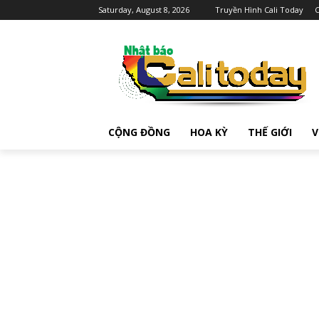
Saturday, August 8, 2026
Truyền Hình Cali Today
C
CỘNG ĐỒNG
HOA KỲ
THẾ GIỚI
V