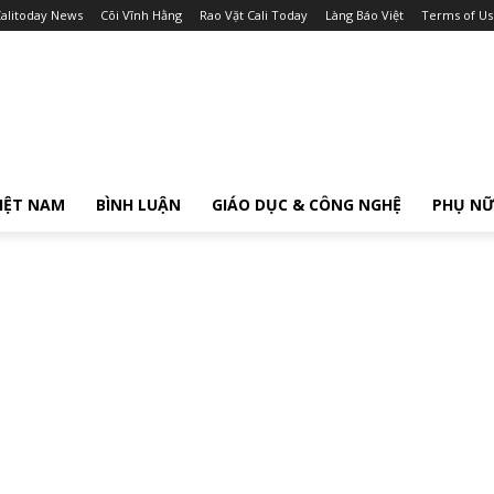
alitoday News
Cõi Vĩnh Hằng
Rao Vặt Cali Today
Làng Báo Việt
Terms of Us
IỆT NAM
BÌNH LUẬN
GIÁO DỤC & CÔNG NGHỆ
PHỤ N