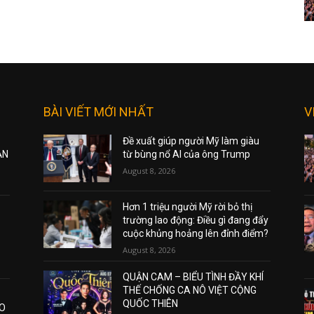
BÀI VIẾT MỚI NHẤT
V
Đề xuất giúp người Mỹ làm giàu
ẠN
từ bùng nổ AI của ông Trump
August 8, 2026
Hơn 1 triệu người Mỹ rời bỏ thị
trường lao động: Điều gì đang đẩy
cuộc khủng hoảng lên đỉnh điểm?
August 8, 2026
QUẬN CAM – BIỂU TÌNH ĐẦY KHÍ
THẾ CHỐNG CA NÔ VIỆT CỘNG
QUỐC THIÊN
AO