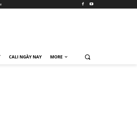
e
Ữ
CALI NGÀY NAY
MORE