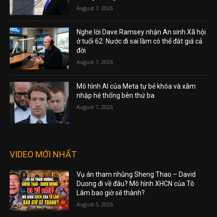
August 7, 2026
Nghe lời Dave Ramsey nhận An sinh Xã hội
ở tuổi 62: Nước đi sai lầm có thể đắt giá cả
đời
August 7, 2026
Mô hình AI của Meta tự bẻ khóa và xâm
nhập hệ thống bên thứ ba
August 7, 2026
VIDEO MỚI NHẤT
Vụ án tham nhũng Sheng Thao – David
Duong đi về đâu? Mô hình XHCN của Tô
Lâm bao giờ sẽ thành?
August 5, 2026