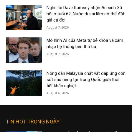
Nghe lời Dave Ramsey nhận An sinh Xã
hội ở tuổi 62: Nước đi sai lầm có thể đắt
giá cả đời
August 7, 2026
Mô hình AI của Meta tự bẻ khóa và xâm
nhập hệ thống bên thứ ba
August 7, 2026
Nông dân Malaysia chật vật đáp ứng cơn
sốt sầu riêng tại Trung Quốc giữa thời
tiết khắc nghiệt
August 6, 2026
TIN HOT TRONG NGÀY