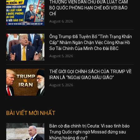
THƯỢNG VIỆN DÂN CHỦ ĐƯA LUẬT CẤM
BỘ QUỐC PHÒNG HẠN CHẾ ĐỐI VỚI BÁO
CHÍ
August 6, 2026
Ông Trump Đã Tuyên Bố “Tình Trạng Khẩn
Cấp” Nhằm Ngăn Chặn Việc Công Khai Hồ
Sơ Tài Chính Của Mình Cho Đài BBC
August 5, 2026
THẾ GIỚI GỌI CHÍNH SÁCH CỦA TRUMP VỀ
IRAN LÀ “NGOẠI GIAO MẪU GIÁO”
August 5, 2026
BÀI VIẾT MỚI NHẤT
Bàn cờ địa chính trị Ceuta: Vì sao tình báo
Trung Quốc nghi ngờ Mossad đứng sau
khủng hoảng di cư?