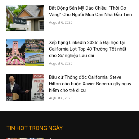
Bất Động Sản Mỹ Đảo Chiều: “Thời Cơ
Vàng” Cho Người Mua Căn Nhà Đầu Tiên
August 6, 2026
Xếp hạng LinkedIn 2026: 5 Đại học tại
California Lọt Top 40 Trường Tốt nhất
cho Sự nghiệp Lâu dài
August 6, 2026
Bầu cử Thống đốc California: Steve
Hilton cáo buộc Xavier Becerra gây nguy
hiểm cho trẻ di cư
August 6, 2026
TIN HOT TRONG NGÀY