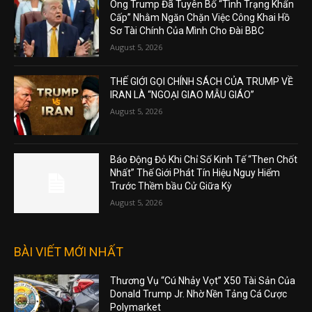
Ông Trump Đã Tuyên Bố “Tình Trạng Khẩn
Cấp” Nhằm Ngăn Chặn Việc Công Khai Hồ
Sơ Tài Chính Của Mình Cho Đài BBC
August 5, 2026
THẾ GIỚI GỌI CHÍNH SÁCH CỦA TRUMP VỀ
IRAN LÀ “NGOẠI GIAO MẪU GIÁO”
August 5, 2026
Báo Động Đỏ Khi Chỉ Số Kinh Tế “Then Chốt
Nhất” Thế Giới Phát Tín Hiệu Nguy Hiểm
Trước Thềm bầu Cử Giữa Kỳ
August 5, 2026
BÀI VIẾT MỚI NHẤT
Thương Vụ “Cú Nhảy Vọt” X50 Tài Sản Của
Donald Trump Jr. Nhờ Nền Tảng Cá Cược
Polymarket