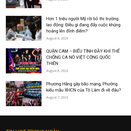
Hơn 1 triệu người Mỹ rời bỏ thị trường
lao động: Điều gì đang đẩy cuộc khủng
hoảng lên đỉnh điểm?
August 8, 2026
QUẬN CAM – BIỂU TÌNH ĐẦY KHÍ THẾ
CHỐNG CA NÔ VIỆT CỘNG QUỐC
THIÊN
August 8, 2026
Phương Hằng gây bão mạng, Phường
kiểu mẫu XHCN của Tô Lâm đi về đâu?
August 7, 2026