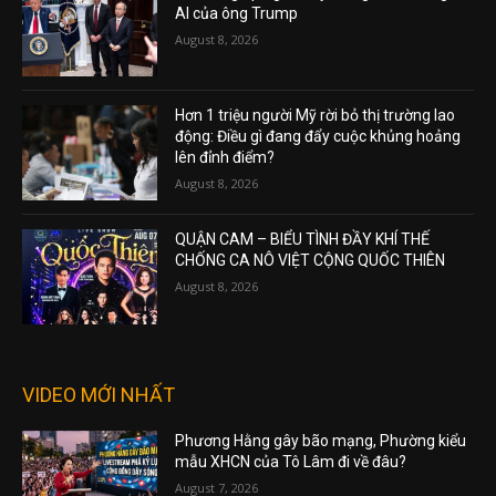
AI của ông Trump
August 8, 2026
Hơn 1 triệu người Mỹ rời bỏ thị trường lao
động: Điều gì đang đẩy cuộc khủng hoảng
lên đỉnh điểm?
August 8, 2026
QUẬN CAM – BIỂU TÌNH ĐẦY KHÍ THẾ
CHỐNG CA NÔ VIỆT CỘNG QUỐC THIÊN
August 8, 2026
VIDEO MỚI NHẤT
Phương Hằng gây bão mạng, Phường kiểu
mẫu XHCN của Tô Lâm đi về đâu?
August 7, 2026