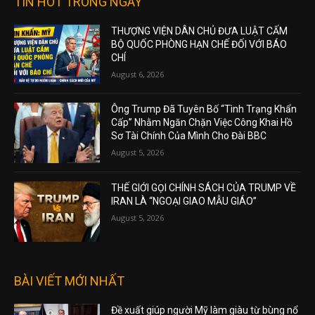
TIN HOT TRONG NGÀY
THƯỢNG VIỆN DÂN CHỦ ĐƯA LUẬT CẤM
BỘ QUỐC PHÒNG HẠN CHẾ ĐỐI VỚI BÁO
CHÍ
August 6, 2026
Ông Trump Đã Tuyên Bố “Tình Trạng Khẩn
Cấp” Nhằm Ngăn Chặn Việc Công Khai Hồ
Sơ Tài Chính Của Mình Cho Đài BBC
August 5, 2026
THẾ GIỚI GỌI CHÍNH SÁCH CỦA TRUMP VỀ
IRAN LÀ “NGOẠI GIAO MẪU GIÁO”
August 5, 2026
BÀI VIẾT MỚI NHẤT
Đề xuất giúp người Mỹ làm giàu từ bùng nổ