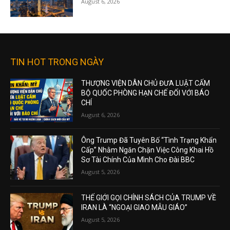
August 6, 2026
TIN HOT TRONG NGÀY
THƯỢNG VIỆN DÂN CHỦ ĐƯA LUẬT CẤM
BỘ QUỐC PHÒNG HẠN CHẾ ĐỐI VỚI BÁO
CHÍ
August 6, 2026
Ông Trump Đã Tuyên Bố “Tình Trạng Khẩn
Cấp” Nhằm Ngăn Chặn Việc Công Khai Hồ
Sơ Tài Chính Của Mình Cho Đài BBC
August 5, 2026
THẾ GIỚI GỌI CHÍNH SÁCH CỦA TRUMP VỀ
IRAN LÀ “NGOẠI GIAO MẪU GIÁO”
August 5, 2026