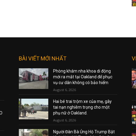
BÀI VIẾT MỚI NHẤT
V
Phòng khám nha khoa di động
mới ra mắt tại Oakland để phục
vụ cư dân không có bảo hiểm
August 6, 2026
Hai bé trai trộm xe của mẹ, gây
tai nạn nghiêm trọng cho một
AO
phụ nữ ở Oakland.
August 6, 2026
Người Đàn Bà Ủng Hộ Trump Bật