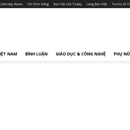
Calitoday News
Cõi Vĩnh Hằng
Rao Vặt Cali Today
Làng Báo Việt
Terms of U
IỆT NAM
BÌNH LUẬN
GIÁO DỤC & CÔNG NGHỆ
PHỤ N