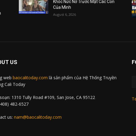
Khóc Nức Nở Trước Mặt Các Con
Của Mình
m
August 6, 2026
OUT US
F
ng web
baocalitoday.com
là sản phẩm của Hệ Thống Truyền
g Cali Today
soạn: 1310 Tully Road #109, San Jose, CA 95122
Te
 (408) 482-6527
act us:
nam@baocalitoday.com