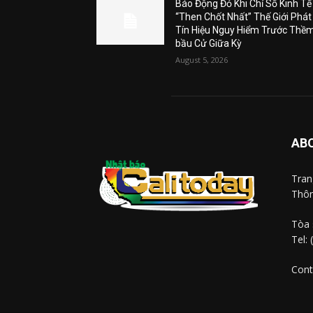
Báo Động Đỏ Khi Chỉ Số Kinh Tế
“Then Chốt Nhất” Thế Giới Phát
Tín Hiệu Nguy Hiểm Trước Thề
bầu Cử Giữa Kỳ
August 5, 2026
AB
Tra
Thôn
Tòa 
Tel:
Cont