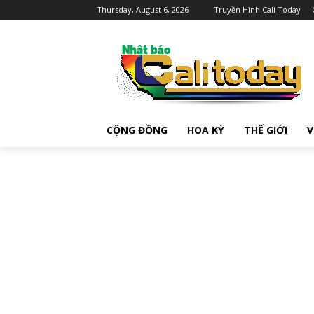
Thursday, August 6, 2026
Truyền Hình Cali Today
CỘNG ĐỒNG
HOA KỲ
THẾ GIỚI
V