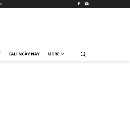
se
Ữ
CALI NGÀY NAY
MORE