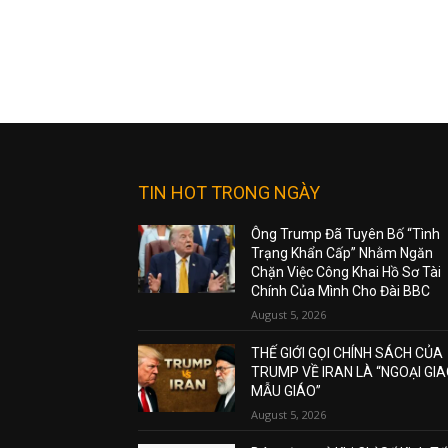
TIN HOT TRONG NGÀY
Ông Trump Đã Tuyên Bố “Tình
Trạng Khẩn Cấp” Nhằm Ngăn
Chặn Việc Công Khai Hồ Sơ Tài
Chính Của Mình Cho Đài BBC
August 5, 2026
THẾ GIỚI GỌI CHÍNH SÁCH CỦA
TRUMP VỀ IRAN LÀ “NGOẠI GI
MẪU GIÁO”
August 5, 2026