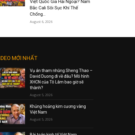
Việt Quốc Gia Hải Ngoại? Nam
Bắc Cali Sôi Sục Khí Thế
Chống...
August 6, 2026
IDEO MỚI NHẤT
Vụ án tham nhũng Sheng Thao –
David Duong đi về đâu? Mô hình
XHCN của Tô Lâm bao giờ sẽ
thành?
August 5, 2026
Khủng hoảng kim cương vàng
Việt Nam
August 5, 2026
Bài toán kinh tế Việt Nam