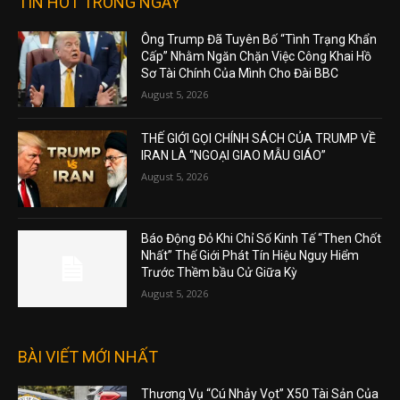
TIN HOT TRONG NGÀY
Ông Trump Đã Tuyên Bố “Tình Trạng Khẩn
Cấp” Nhằm Ngăn Chặn Việc Công Khai Hồ
Sơ Tài Chính Của Mình Cho Đài BBC
August 5, 2026
THẾ GIỚI GỌI CHÍNH SÁCH CỦA TRUMP VỀ
IRAN LÀ “NGOẠI GIAO MẪU GIÁO”
August 5, 2026
Báo Động Đỏ Khi Chỉ Số Kinh Tế “Then Chốt
Nhất” Thế Giới Phát Tín Hiệu Nguy Hiểm
Trước Thềm bầu Cử Giữa Kỳ
August 5, 2026
BÀI VIẾT MỚI NHẤT
Thương Vụ “Cú Nhảy Vọt” X50 Tài Sản Của