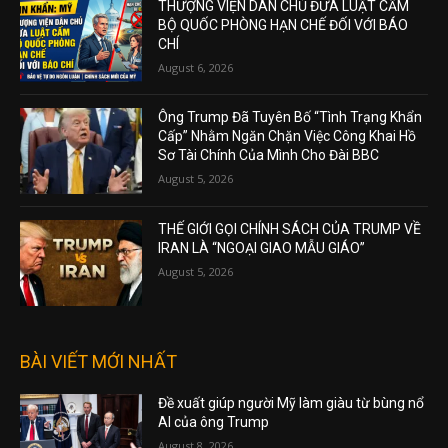
THƯỢNG VIỆN DÂN CHỦ ĐƯA LUẬT CẤM
BỘ QUỐC PHÒNG HẠN CHẾ ĐỐI VỚI BÁO
CHÍ
August 6, 2026
Ông Trump Đã Tuyên Bố “Tình Trạng Khẩn
Cấp” Nhằm Ngăn Chặn Việc Công Khai Hồ
Sơ Tài Chính Của Mình Cho Đài BBC
August 5, 2026
THẾ GIỚI GỌI CHÍNH SÁCH CỦA TRUMP VỀ
IRAN LÀ “NGOẠI GIAO MẪU GIÁO”
August 5, 2026
BÀI VIẾT MỚI NHẤT
Đề xuất giúp người Mỹ làm giàu từ bùng nổ
AI của ông Trump
August 8, 2026