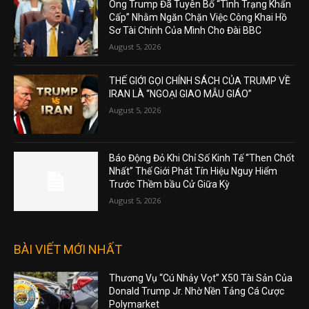
Ông Trump Đã Tuyên Bố “Tình Trạng Khẩn
Cấp” Nhằm Ngăn Chặn Việc Công Khai Hồ
Sơ Tài Chính Của Mình Cho Đài BBC
August 5, 2026
THẾ GIỚI GỌI CHÍNH SÁCH CỦA TRUMP VỀ
IRAN LÀ “NGOẠI GIAO MẪU GIÁO”
August 5, 2026
Báo Động Đỏ Khi Chỉ Số Kinh Tế “Then Chốt
Nhất” Thế Giới Phát Tín Hiệu Nguy Hiểm
Trước Thềm bầu Cử Giữa Kỳ
August 5, 2026
BÀI VIẾT MỚI NHẤT
Thương Vụ “Cú Nhảy Vọt” X50 Tài Sản Của
Donald Trump Jr. Nhờ Nền Tảng Cá Cược
Polymarket