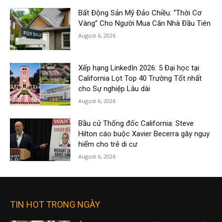
Bất Động Sản Mỹ Đảo Chiều: “Thời Cơ
Vàng” Cho Người Mua Căn Nhà Đầu Tiên
August 6, 2026
Xếp hạng LinkedIn 2026: 5 Đại học tại
California Lọt Top 40 Trường Tốt nhất
cho Sự nghiệp Lâu dài
August 6, 2026
Bầu cử Thống đốc California: Steve
Hilton cáo buộc Xavier Becerra gây nguy
hiểm cho trẻ di cư
August 6, 2026
TIN HOT TRONG NGÀY