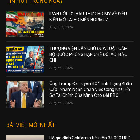
TIN HOT TRONG NGÀY
IRAN GỞI TỐI HẬU THƯ CHO MỸ VỀ ĐIỀU
KIỆN MỞ LẠI EO BIỂN HORMUZ
August 9, 2026
THƯỢNG VIỆN DÂN CHỦ ĐƯA LUẬT CẤM
BỘ QUỐC PHÒNG HẠN CHẾ ĐỐI VỚI BÁO
CHÍ
August 6, 2026
Ông Trump Đã Tuyên Bố “Tình Trạng Khẩn
Cấp” Nhằm Ngăn Chặn Việc Công Khai Hồ
Sơ Tài Chính Của Mình Cho Đài BBC
August 5, 2026
BÀI VIẾT MỚI NHẤT
Hộ gia đình California tiêu tốn 34.000 USD