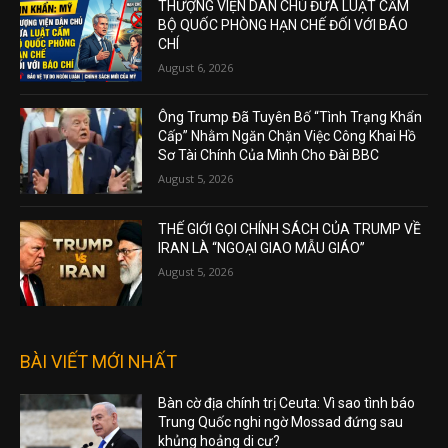
THƯỢNG VIỆN DÂN CHỦ ĐƯA LUẬT CẤM
BỘ QUỐC PHÒNG HẠN CHẾ ĐỐI VỚI BÁO
CHÍ
August 6, 2026
Ông Trump Đã Tuyên Bố “Tình Trạng Khẩn
Cấp” Nhằm Ngăn Chặn Việc Công Khai Hồ
Sơ Tài Chính Của Mình Cho Đài BBC
August 5, 2026
THẾ GIỚI GỌI CHÍNH SÁCH CỦA TRUMP VỀ
IRAN LÀ “NGOẠI GIAO MẪU GIÁO”
August 5, 2026
BÀI VIẾT MỚI NHẤT
Bàn cờ địa chính trị Ceuta: Vì sao tình báo
Trung Quốc nghi ngờ Mossad đứng sau
khủng hoảng di cư?