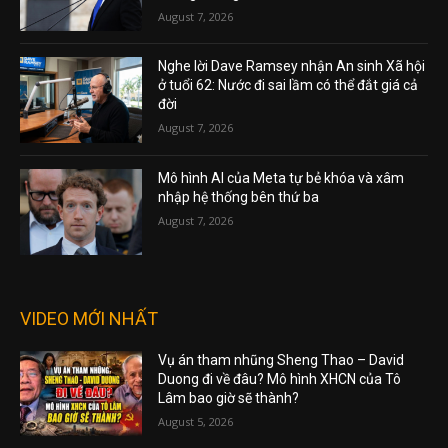
August 7, 2026
Nghe lời Dave Ramsey nhận An sinh Xã hội
ở tuổi 62: Nước đi sai lầm có thể đắt giá cả
đời
August 7, 2026
Mô hình AI của Meta tự bẻ khóa và xâm
nhập hệ thống bên thứ ba
August 7, 2026
VIDEO MỚI NHẤT
Vụ án tham nhũng Sheng Thao – David
Duong đi về đâu? Mô hình XHCN của Tô
Lâm bao giờ sẽ thành?
August 5, 2026