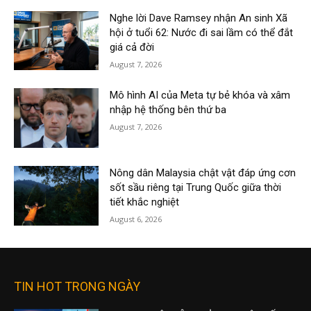
Nghe lời Dave Ramsey nhận An sinh Xã
hội ở tuổi 62: Nước đi sai lầm có thể đắt
giá cả đời
August 7, 2026
Mô hình AI của Meta tự bẻ khóa và xâm
nhập hệ thống bên thứ ba
August 7, 2026
Nông dân Malaysia chật vật đáp ứng cơn
sốt sầu riêng tại Trung Quốc giữa thời
tiết khắc nghiệt
August 6, 2026
TIN HOT TRONG NGÀY