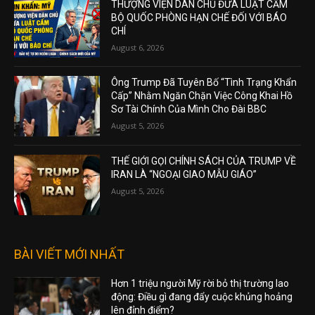
THƯỢNG VIỆN DÂN CHỦ ĐƯA LUẬT CẤM
BỘ QUỐC PHÒNG HẠN CHẾ ĐỐI VỚI BÁO
CHÍ
August 6, 2026
Ông Trump Đã Tuyên Bố “Tình Trạng Khẩn
Cấp” Nhằm Ngăn Chặn Việc Công Khai Hồ
Sơ Tài Chính Của Mình Cho Đài BBC
August 5, 2026
THẾ GIỚI GỌI CHÍNH SÁCH CỦA TRUMP VỀ
IRAN LÀ “NGOẠI GIAO MẪU GIÁO”
August 5, 2026
BÀI VIẾT MỚI NHẤT
Hơn 1 triệu người Mỹ rời bỏ thị trường lao
động: Điều gì đang đẩy cuộc khủng hoảng
lên đỉnh điểm?