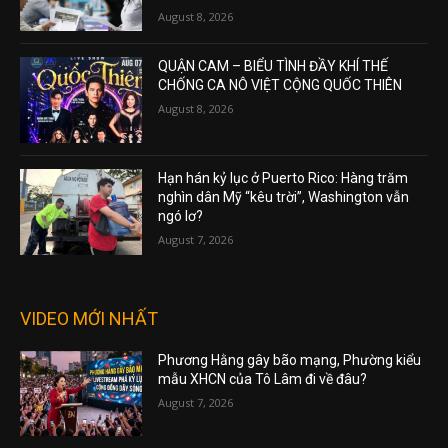
August 8, 2026
QUẬN CAM – BIỂU TÌNH ĐẦY KHÍ THẾ
CHỐNG CA NÔ VIỆT CỘNG QUỐC THIÊN
August 8, 2026
Hạn hán kỷ lục ở Puerto Rico: Hàng trăm
nghìn dân Mỹ “kêu trời”, Washington vẫn
ngó lơ?
August 7, 2026
VIDEO MỚI NHẤT
Phương Hằng gây bão mạng, Phường kiểu
mẫu XHCN của Tô Lâm đi về đâu?
August 7, 2026