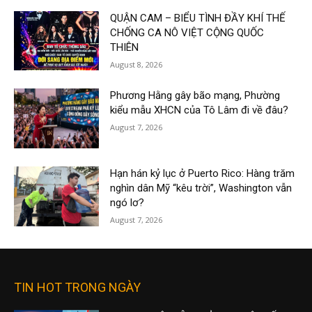
QUẬN CAM – BIỂU TÌNH ĐẦY KHÍ THẾ
CHỐNG CA NÔ VIỆT CỘNG QUỐC
THIÊN
August 8, 2026
Phương Hằng gây bão mạng, Phường
kiểu mẫu XHCN của Tô Lâm đi về đâu?
August 7, 2026
Hạn hán kỷ lục ở Puerto Rico: Hàng trăm
nghìn dân Mỹ “kêu trời”, Washington vẫn
ngó lơ?
August 7, 2026
TIN HOT TRONG NGÀY