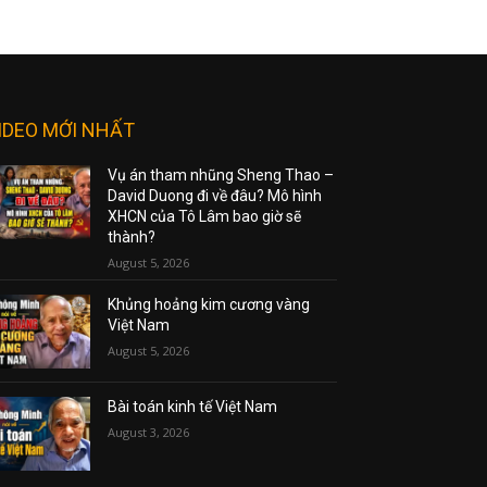
IDEO MỚI NHẤT
Vụ án tham nhũng Sheng Thao –
David Duong đi về đâu? Mô hình
XHCN của Tô Lâm bao giờ sẽ
thành?
August 5, 2026
Khủng hoảng kim cương vàng
Việt Nam
August 5, 2026
Bài toán kinh tế Việt Nam
August 3, 2026