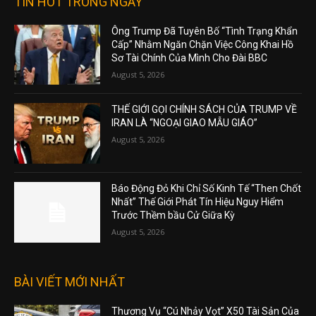
TIN HOT TRONG NGÀY
Ông Trump Đã Tuyên Bố “Tình Trạng Khẩn
Cấp” Nhằm Ngăn Chặn Việc Công Khai Hồ
Sơ Tài Chính Của Mình Cho Đài BBC
August 5, 2026
THẾ GIỚI GỌI CHÍNH SÁCH CỦA TRUMP VỀ
IRAN LÀ “NGOẠI GIAO MẪU GIÁO”
August 5, 2026
Báo Động Đỏ Khi Chỉ Số Kinh Tế “Then Chốt
Nhất” Thế Giới Phát Tín Hiệu Nguy Hiểm
Trước Thềm bầu Cử Giữa Kỳ
August 5, 2026
BÀI VIẾT MỚI NHẤT
Thương Vụ “Cú Nhảy Vọt” X50 Tài Sản Của