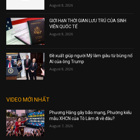
August 8, 2026
GIỚI HẠN THỜI GIAN LƯU TRÚ CỦA SINH
VIÊN QUỐC TẾ
August 8, 2026
Đề xuất giúp người Mỹ làm giàu từ bùng nổ
AI của ông Trump
August 8, 2026
VIDEO MỚI NHẤT
Phương Hằng gây bão mạng, Phường kiểu
mẫu XHCN của Tô Lâm đi về đâu?
August 7, 2026