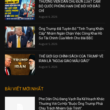
THƯỢNG VIỆN DÂN CHỦ ĐƯA LUẬT CẤM
BỘ QUỐC PHÒNG HẠN CHẾ ĐỐI VỚI BÁO
CHÍ
August 6, 2026
Ông Trump Đã Tuyên Bố “Tình Trạng Khẩn
Cấp” Nhằm Ngăn Chặn Việc Công Khai Hồ
Sơ Tài Chính Của Mình Cho Đài BBC
August 5, 2026
THẾ GIỚI GỌI CHÍNH SÁCH CỦA TRUMP VỀ
IRAN LÀ “NGOẠI GIAO MẪU GIÁO”
August 5, 2026
BÀI VIẾT MỚI NHẤT
Phe Dân Chủ Đang Vạch Ra Kế Hoạch Khác
Thường Với Cơ Hội “Buộc Ông Trump Phải
Chịu Trách Nhiệm Giải Trình”.