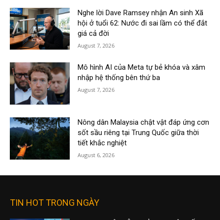
Nghe lời Dave Ramsey nhận An sinh Xã
hội ở tuổi 62: Nước đi sai lầm có thể đắt
giá cả đời
August 7, 2026
Mô hình AI của Meta tự bẻ khóa và xâm
nhập hệ thống bên thứ ba
August 7, 2026
Nông dân Malaysia chật vật đáp ứng cơn
sốt sầu riêng tại Trung Quốc giữa thời
tiết khắc nghiệt
August 6, 2026
TIN HOT TRONG NGÀY