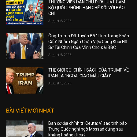
THƯỢNG VIỆN DÂN CHỦ ĐƯA LUẬT CẤM
BỘ QUỐC PHÒNG HẠN CHẾ ĐỐI VỚI BÁO
CHÍ
August 6, 2026
Ông Trump Đã Tuyên Bố “Tình Trạng Khẩn
Cấp” Nhằm Ngăn Chặn Việc Công Khai Hồ
Sơ Tài Chính Của Mình Cho Đài BBC
August 5, 2026
THẾ GIỚI GỌI CHÍNH SÁCH CỦA TRUMP VỀ
IRAN LÀ “NGOẠI GIAO MẪU GIÁO”
August 5, 2026
BÀI VIẾT MỚI NHẤT
Bàn cờ địa chính trị Ceuta: Vì sao tình báo
Trung Quốc nghi ngờ Mossad đứng sau
khủng hoảng di cư?