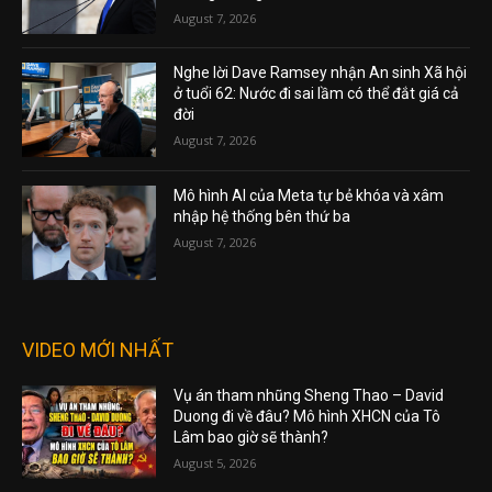
August 7, 2026
Nghe lời Dave Ramsey nhận An sinh Xã hội
ở tuổi 62: Nước đi sai lầm có thể đắt giá cả
đời
August 7, 2026
Mô hình AI của Meta tự bẻ khóa và xâm
nhập hệ thống bên thứ ba
August 7, 2026
VIDEO MỚI NHẤT
Vụ án tham nhũng Sheng Thao – David
Duong đi về đâu? Mô hình XHCN của Tô
Lâm bao giờ sẽ thành?
August 5, 2026